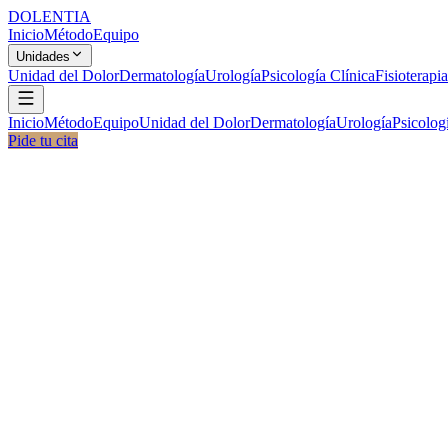
DOLENTIA
Inicio
Método
Equipo
Unidades
Unidad del Dolor
Dermatología
Urología
Psicología Clínica
Fisioterapia
Inicio
Método
Equipo
Unidad del Dolor
Dermatología
Urología
Psicolog
Pide tu cita